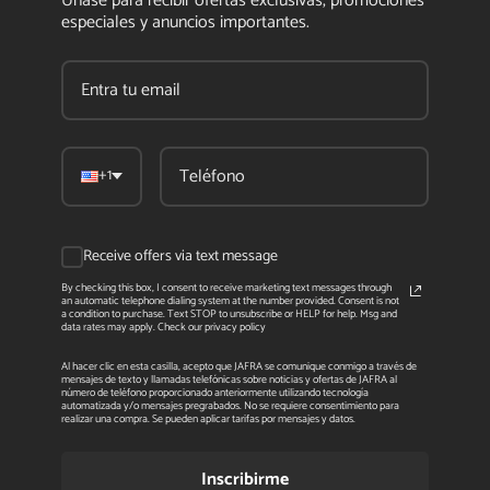
Únase para recibir ofertas exclusivas, promociones
especiales y anuncios importantes.
+1
Receive offers via text message
By checking this box, I consent to receive marketing text messages through
an automatic telephone dialing system at the number provided. Consent is not
a condition to purchase. Text STOP to unsubscribe or HELP for help. Msg and
data rates may apply. Check our privacy policy
Al hacer clic en esta casilla, acepto que JAFRA se comunique conmigo a través de
mensajes de texto y llamadas telefónicas sobre noticias y ofertas de JAFRA al
número de teléfono proporcionado anteriormente utilizando tecnología
automatizada y/o mensajes pregrabados. No se requiere consentimiento para
realizar una compra. Se pueden aplicar tarifas por mensajes y datos.
Inscribirme