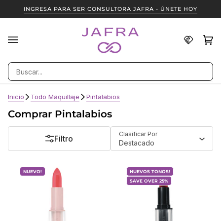
Ir
INGRESA PARA SER CONSULTORA JAFRA - ÚNETE HOY
directamente
al
contenido
Encuent
Ca
(0
una
Consult
Buscar
JAFRA
Inicio
Todo Maquillaje
Pintalabios
Comprar Pintalabios
Ordenar
Clasificar Por
Filtro
Destacado
NUEVO!
NUEVOS TONOS!
SAVE OVER 25%