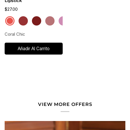
Lipstick
$27.00
Coral
Royal
Haute
Hot
Pink
Beige
Rose
Gilded
Chic
Ruby
Berry
Toddy
Satin
Chiffon
Nouveau
Bronze
Coral Chic
Añadir Al Carrito
VIEW MORE OFFERS