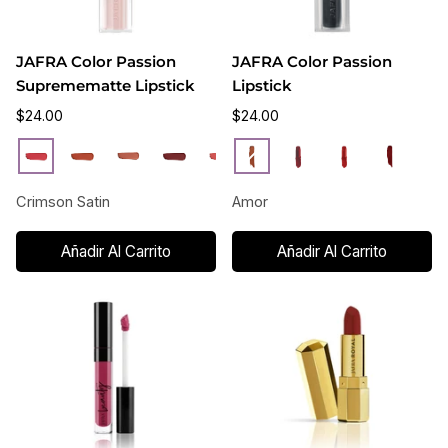
JAFRA Color Passion
JAFRA Color Passion
Supremematte Lipstick
Lipstick
$24.00
$24.00
Crimson
Silky
Toffee
Velour
Mellow
Bronze
Plush
Amor
Satin
Red
Fierce
Cor
Satin
Desert
Silk
Wine
Raspberry
Rosewood
Sienna
Carpet
Ruby
Dr
Crimson Satin
Amor
Añadir Al Carrito
Añadir Al Carrito