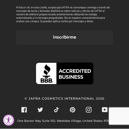
Al hacer clic en esta casilla, acepto que JAFRA se comunique conmigo a través de
mensajes de texto y llamadas telefónicas sobre noticias y ofertas de JAFRA al
número de teléfono proporcionado anteriormente utilizando tecnología
automatizada y/o mensajes pregrabados. No se requiere consentimiento para
realizar una compra. Se pueden aplicar tarifas por mensajes y datos.
Inscribirme
©
JAFRA COSMETICS INTERNATIONAL
2026
FACEBOOK
TWITTER
TIKTOK
PINTEREST
INSTAGRAM
YOUTUBE
One Baxter Way Suite 150, Westlake Village, United States, 91362