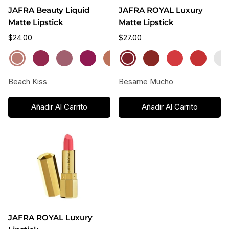
JAFRA Beauty Liquid
JAFRA ROYAL Luxury
Matte Lipstick
Matte Lipstick
$24.00
$27.00
Beach
Candy
First
Flirty
Ginger
Besame
Mocha
Chipotle
Rosy
Coral
Tender
Feeling
True
Hola
Di
Kiss
Kiss
Kiss
Kiss
Kiss
Mucho
Kiss
Kiss
Reef
Kiss
Fuego
Kiss
Cari
Ki
Beach Kiss
Besame Mucho
Añadir Al Carrito
Añadir Al Carrito
JAFRA ROYAL Luxury