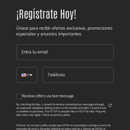
¡Regístrate Hoy!
Únase para recibir ofertas exclusivas, promociones
especiales y anuncios importantes.
+1
Receive offers via text message
By checking this box, I consent to receive marketing text messages through
an automatic telephone dialing system at the number provided. Consent is not
a condition to purchase. Text STOP to unsubscribe or HELP for help. Msg and
data rates may apply. Check our privacy policy
Al hacer clic en esta casilla, acepto que JAFRA se comunique conmigo a través de
mensajes de texto y llamadas telefónicas sobre noticias y ofertas de JAFRA al