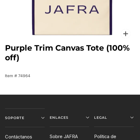
Enfo
Purple Trim Canvas Tote (100%
off)
Item # 74964
ENLACES
LEGAL
SOPORTE
Sobre JAFRA
Política de
Contáctanos