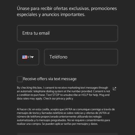
Únase para recibir ofertas exclusivas, promociones
especiales y anuncios importantes.
+1
Receive offers via text message
By checking this box, I consent to receive marketing text messages through
an automatic telephone dialing system at the number provided. Consent is not
a condition to purchase. Text STOP to unsubscribe or HELP for help. Msg and
data rates may apply. Check our privacy policy
Al hacer clic en esta casilla, acepto que JAFRA se comunique conmigo a través de
mensajes de texto y llamadas telefónicas sobre noticias y ofertas de JAFRA al
número de teléfono proporcionado anteriormente utilizando tecnología
automatizada y/o mensajes pregrabados. No se requiere consentimiento para
realizar una compra. Se pueden aplicar tarifas por mensajes y datos.