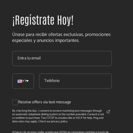
¡Regístrate Hoy!
Únase para recibir ofertas exclusivas, promociones
especiales y anuncios importantes.
+1
Receive offers via text message
By checking this box, I consent to receive marketing text messages through
an automatic telephone dialing system at the number provided. Consent is not
a condition to purchase. Text STOP to unsubscribe or HELP for help. Msg and
data rates may apply. Check our privacy policy
Al hacer clic en esta casilla, acepto que JAFRA se comunique conmigo a través de