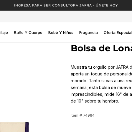
INGRESA PARA SER CONSULTORA JAFRA - ÚNETE HOY
llaje
Baño Y Cuerpo
Bebé Y Niños
Fragancia
Oferta Especia
Bolsa de Lo
Muestra tu orgullo por JAFRA do
aporta un toque de personalida
morado. Tanto si vas a una re
semana, esta bolsa se mueve c
imprescindibles, mide 16" de 
de 10" sobre tu hombro.
Item # 74964