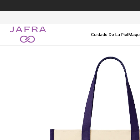
Ir
directamente
al
contenido
Cuidado De La Piel
Maqui