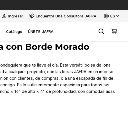
Idioma
Ingresar
Encuentra Una Consultora JAFRA
ES
Mi
cuenta
l
Catálogo
ÚNETE JAFRA
Buscar
Carrito
na con Borde Morado
ndequiera que te lleve el día. Esta versátil bolsa de lona
d a cualquier proyecto, con las letras JAFRA en un intenso
unión con clientes, de compras, o a una escapada de fin de
ontigo. Es lo suficientemente espaciosa para todos tus
ancho × 14" de alto × 4" de profundidad, con cómodas asas