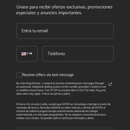
Únase para recibir ofertas exclusivas, promociones
especiales y anuncios importantes.
+1
Receive offers via text message
By checking this box, I consent to receive marketing text messages through
an automatic telephone dialing system at the number provided. Consent is not
a condition to purchase. Text STOP to unsubscribe or HELP for help. Msg and
data rates may apply. Check our privacy policy
Al hacer clic en esta casilla, acepto que JAFRA se comunique conmigo a través de
mensajes de texto y llamadas telefónicas sobre noticias y ofertas de JAFRA al
número de teléfono proporcionado anteriormente utilizando tecnología
automatizada y/o mensajes pregrabados. No se requiere consentimiento para
realizar una compra. Se pueden aplicar tarifas por mensajes y datos.