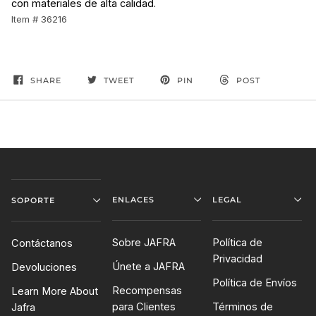
con materiales de alta calidad.
Item # 36216
SHARE
TWEET
PIN
POST
ENLACES
LEGAL
SOPORTE
Sobre JAFRA
Política de
Contáctanos
Privacidad
Únete a JAFRA
Devoluciones
Política de Envíos
Recompensas
Learn More About
para Clientes
Términos de
Jafra