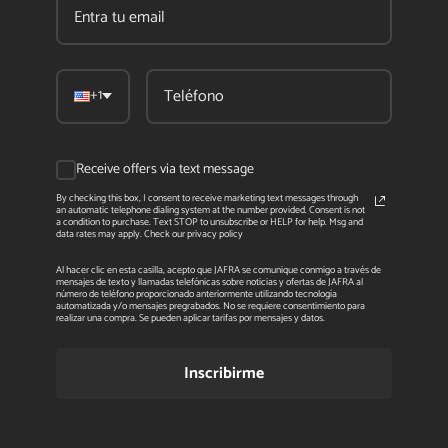
+1
Receive offers via text message
By checking this box, I consent to receive marketing text messages through
an automatic telephone dialing system at the number provided. Consent is not
a condition to purchase. Text STOP to unsubscribe or HELP for help. Msg and
data rates may apply. Check our privacy policy
Al hacer clic en esta casilla, acepto que JAFRA se comunique conmigo a través de
mensajes de texto y llamadas telefónicas sobre noticias y ofertas de JAFRA al
número de teléfono proporcionado anteriormente utilizando tecnología
automatizada y/o mensajes pregrabados. No se requiere consentimiento para
realizar una compra. Se pueden aplicar tarifas por mensajes y datos.
Inscribirme