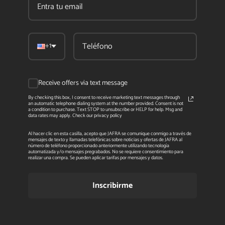
+1
Receive offers via text message
By checking this box, I consent to receive marketing text messages through
an automatic telephone dialing system at the number provided. Consent is not
a condition to purchase. Text STOP to unsubscribe or HELP for help. Msg and
data rates may apply. Check our privacy policy
Al hacer clic en esta casilla, acepto que JAFRA se comunique conmigo a través de
mensajes de texto y llamadas telefónicas sobre noticias y ofertas de JAFRA al
número de teléfono proporcionado anteriormente utilizando tecnología
automatizada y/o mensajes pregrabados. No se requiere consentimiento para
realizar una compra. Se pueden aplicar tarifas por mensajes y datos.
Inscribirme