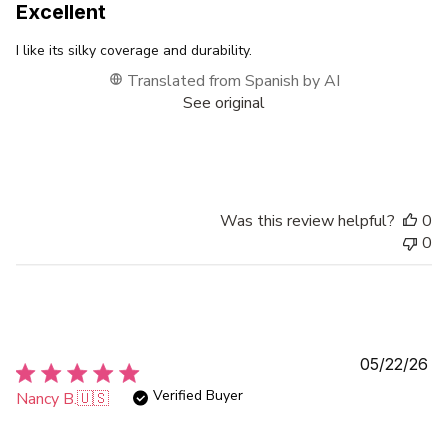
Excellent
I like its silky coverage and durability.
Translated from Spanish by AI
See original
Was this review helpful?
0
0
Pu
05/22/26
da
Verified Buyer
Nancy B.
🇺🇸