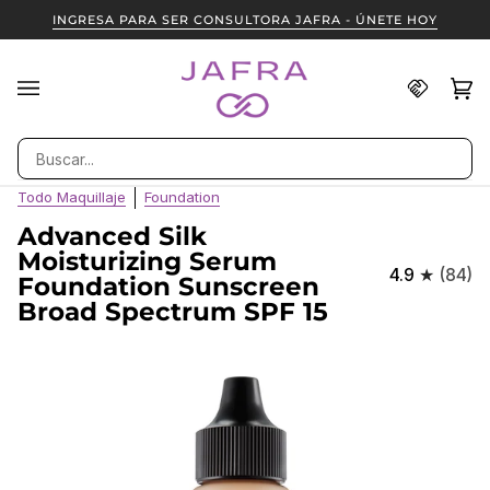
Ir
INGRESA PARA SER CONSULTORA JAFRA - ÚNETE HOY
directamente
al
contenido
Encuent
Ca
(0
una
Consult
Buscar
JAFRA
Todo Maquillaje
Foundation
Advanced Silk
Moisturizing Serum
4.9
(84)
Foundation Sunscreen
Broad Spectrum SPF 15