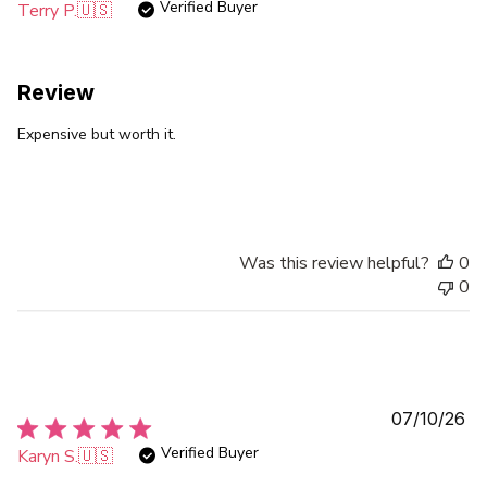
Verified Buyer
Terry P.
🇺🇸
Review
Expensive but worth it.
Was this review helpful?
0
0
Pu
07/10/26
da
Verified Buyer
Karyn S.
🇺🇸