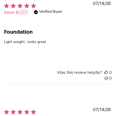
Pu
07/14/26
da
Verified Buyer
Keren B.
🇺🇸
Foundation
Light weight , looks great
Was this review helpful?
0
0
Pu
07/14/26
da