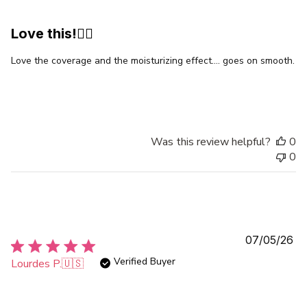
Love this!👍🏼
Love the coverage and the moisturizing effect…. goes on smooth.
Was this review helpful?
0
0
Pu
07/05/26
da
Verified Buyer
Lourdes P.
🇺🇸