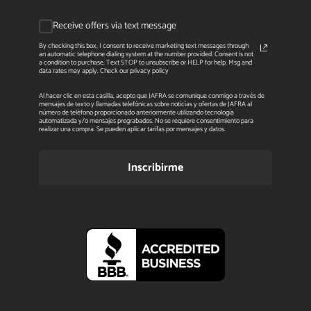
Receive offers via text message
By checking this box, I consent to receive marketing text messages through
an automatic telephone dialing system at the number provided. Consent is not
a condition to purchase. Text STOP to unsubscribe or HELP for help. Msg and
data rates may apply. Check our privacy policy
Al hacer clic en esta casilla, acepto que JAFRA se comunique conmigo a través de
mensajes de texto y llamadas telefónicas sobre noticias y ofertas de JAFRA al
número de teléfono proporcionado anteriormente utilizando tecnología
automatizada y/o mensajes pregrabados. No se requiere consentimiento para
realizar una compra. Se pueden aplicar tarifas por mensajes y datos.
Inscribirme