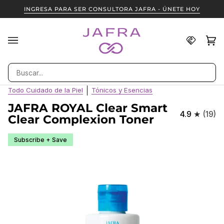
Ir
INGRESA PARA SER CONSULTORA JAFRA - ÚNETE HOY
directamente
al
contenido
Encuent
Ca
(0
una
Consult
Buscar
JAFRA
Todo Cuidado de la Piel
Tónicos y Esencias
JAFRA ROYAL Clear Smart
4.9
(19)
Clear Complexion Toner
Subscribe + Save