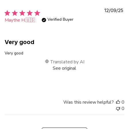
Pu
12/09/25
da
Verified Buyer
Maythe H.
🇺🇸
Very good
Very good
Translated by AI
See original
Was this review helpful?
0
0