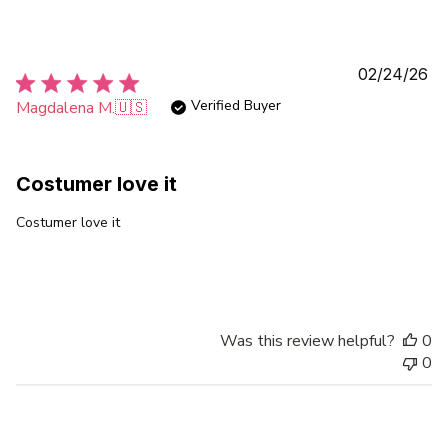
Pu
02/24/26
da
Verified Buyer
Magdalena M.
🇺🇸
Costumer love it
Costumer love it
Was this review helpful?
0
0