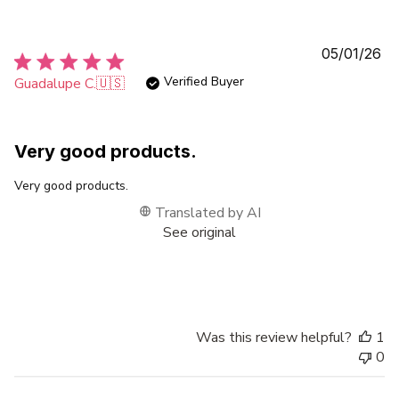
Pu
05/01/26
da
Verified Buyer
Guadalupe C.
🇺🇸
Very good products.
Very good products.
Translated by AI
See original
Was this review helpful?
1
0