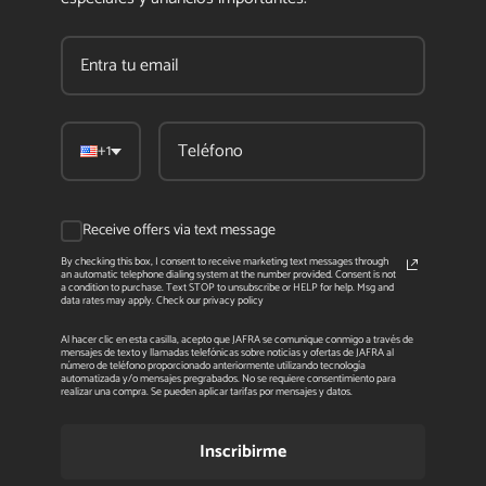
+1
Receive offers via text message
By checking this box, I consent to receive marketing text messages through
an automatic telephone dialing system at the number provided. Consent is not
a condition to purchase. Text STOP to unsubscribe or HELP for help. Msg and
data rates may apply. Check our privacy policy
Al hacer clic en esta casilla, acepto que JAFRA se comunique conmigo a través de
mensajes de texto y llamadas telefónicas sobre noticias y ofertas de JAFRA al
número de teléfono proporcionado anteriormente utilizando tecnología
automatizada y/o mensajes pregrabados. No se requiere consentimiento para
realizar una compra. Se pueden aplicar tarifas por mensajes y datos.
Inscribirme