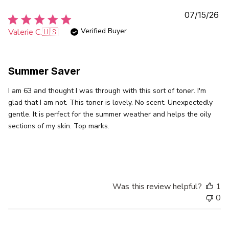
Pu
07/15/26
da
Verified Buyer
Valerie C.
🇺🇸
Summer Saver
I am 63 and thought I was through with this sort of toner. I'm
glad that I am not. This toner is lovely. No scent. Unexpectedly
gentle. It is perfect for the summer weather and helps the oily
sections of my skin. Top marks.
Was this review helpful?
1
0