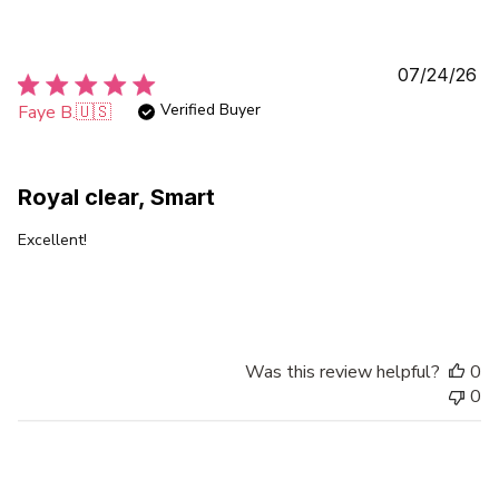
Pu
07/24/26
da
Verified Buyer
Faye B.
🇺🇸
Royal clear, Smart
Excellent!
Was this review helpful?
0
0