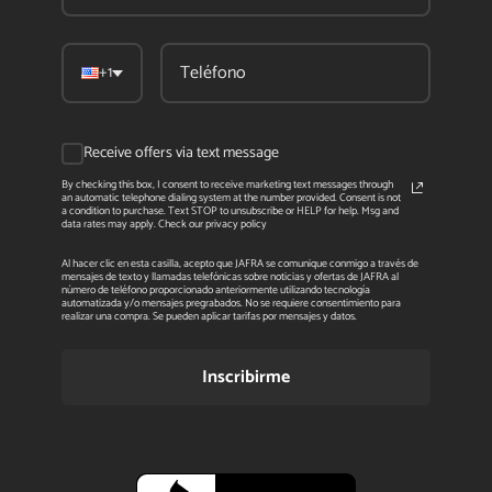
+1
Receive offers via text message
By checking this box, I consent to receive marketing text messages through
an automatic telephone dialing system at the number provided. Consent is not
a condition to purchase. Text STOP to unsubscribe or HELP for help. Msg and
data rates may apply. Check our privacy policy
Al hacer clic en esta casilla, acepto que JAFRA se comunique conmigo a través de
mensajes de texto y llamadas telefónicas sobre noticias y ofertas de JAFRA al
número de teléfono proporcionado anteriormente utilizando tecnología
automatizada y/o mensajes pregrabados. No se requiere consentimiento para
realizar una compra. Se pueden aplicar tarifas por mensajes y datos.
Inscribirme