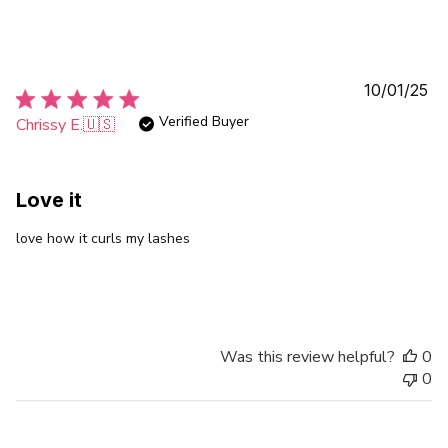
Pu
10/01/25
da
Verified Buyer
Chrissy E.
🇺🇸
Love it
love how it curls my lashes
Was this review helpful?
0
0