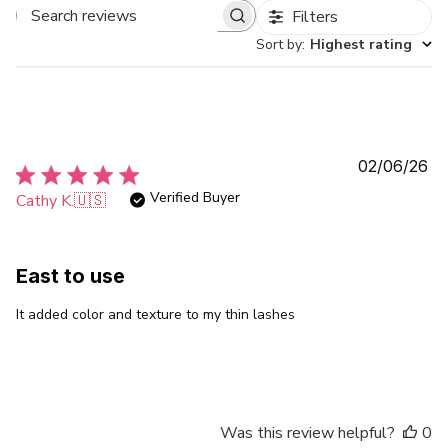
Filters
Search
Sort by
:
Highest rating
reviews
Pu
02/06/26
da
Verified Buyer
Cathy K.
🇺🇸
East to use
It added color and texture to my thin lashes
Was this review helpful?
0