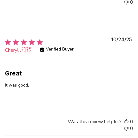
0
Pu
10/24/25
da
Verified Buyer
Cheryl J.
🇺🇸
Great
It was good.
Was this review helpful?
0
0