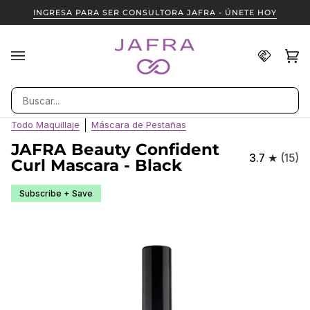
Ir
INGRESA PARA SER CONSULTORA JAFRA - ÚNETE HOY
directamente
al
contenido
Encuent
Ca
(0
una
Consult
Buscar
JAFRA
Todo Maquillaje
Máscara de Pestañas
JAFRA Beauty Confident
3.7
(15)
Curl Mascara - Black
Subscribe + Save