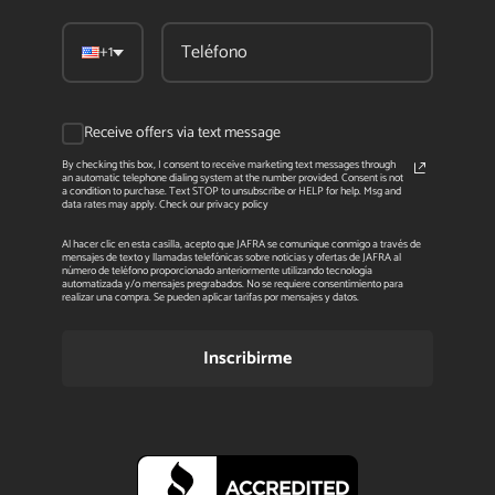
+1
Receive offers via text message
By checking this box, I consent to receive marketing text messages through
an automatic telephone dialing system at the number provided. Consent is not
a condition to purchase. Text STOP to unsubscribe or HELP for help. Msg and
data rates may apply. Check our privacy policy
Al hacer clic en esta casilla, acepto que JAFRA se comunique conmigo a través de
mensajes de texto y llamadas telefónicas sobre noticias y ofertas de JAFRA al
número de teléfono proporcionado anteriormente utilizando tecnología
automatizada y/o mensajes pregrabados. No se requiere consentimiento para
realizar una compra. Se pueden aplicar tarifas por mensajes y datos.
Inscribirme