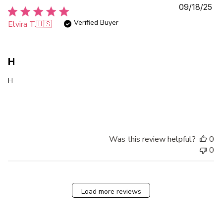
Pu
09/18/25
da
Verified Buyer
Elvira T.
🇺🇸
H
H
Was this review helpful?
0
0
Load more reviews