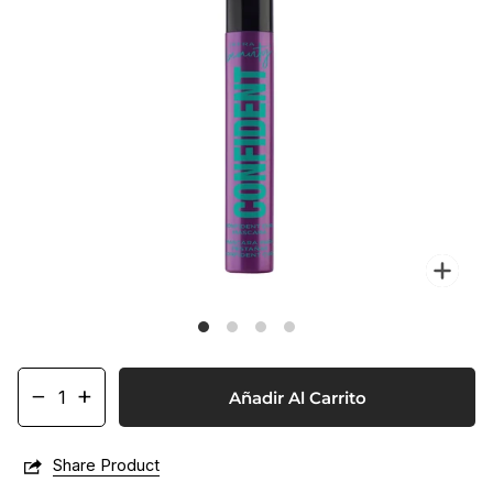
Enf
−
+
Añadir Al Carrito
Share Product