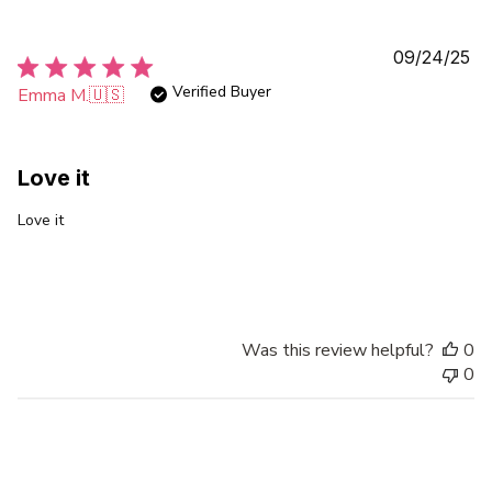
Pu
09/24/25
da
Verified Buyer
Emma M.
🇺🇸
Love it
Love it
Was this review helpful?
0
0