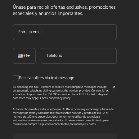
Únase para recibir ofertas exclusivas, promociones
especiales y anuncios importantes.
+1
Receive offers via text message
By checking this box, I consent to receive marketing text messages through
an automatic telephone dialing system at the number provided. Consent is not
a condition to purchase. Text STOP to unsubscribe or HELP for help. Msg and
data rates may apply. Check our privacy policy
Al hacer clic en esta casilla, acepto que JAFRA se comunique conmigo a través de
mensajes de texto y llamadas telefónicas sobre noticias y ofertas de JAFRA al
número de teléfono proporcionado anteriormente utilizando tecnología
automatizada y/o mensajes pregrabados. No se requiere consentimiento para
realizar una compra. Se pueden aplicar tarifas por mensajes y datos.