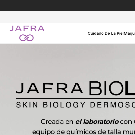
Ir
directamente
al
contenido
Cuidado De La Piel
Maqui
Creada en
el laboratorio
con 
equipo de químicos de talla mun