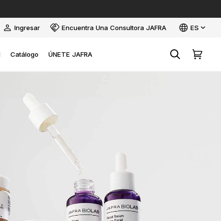
Idioma
Ingresar
Encuentra Una Consultora JAFRA
ES
Mi
cuenta
l
Catálogo
ÚNETE JAFRA
Buscar
Carrito